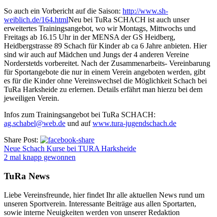
So auch ein Vorbericht auf die Saison:
http://www.sh-
weiblich.de/164.html
Neu bei TuRa SCHACH ist auch unser
erweitertes Trainingsangebot, wo wir Montags, Mittwochs und
Freitags ab 16.15 Uhr in der MENSA der GS Heidberg,
Heidbergstrasse 89 Schach für Kinder ab ca 6 Jahre anbieten. Hier
sind wir auch auf Mädchen und Jungs der 4 anderen Vereine
Norderstetds vorbereitet. Nach der Zusammenarbeits- Vereinbarung
für Sportangebote die nur in einem Verein angeboten werden, gibt
es für die Kinder ohne Vereinswechsel die Möglichkeit Schach bei
TuRa Harksheide zu erlernen. Details erfährt man hierzu bei dem
jeweiligen Verein.
Infos zum Trainingsangebot bei TuRa SCHACH:
ag.schabel@web.de
und auf
www.tura-jugendschach.de
Share Post:
Neue Schach Kurse bei TURA Harksheide
2 mal knapp gewonnen
TuRa News
Liebe Vereinsfreunde, hier findet Ihr alle aktuellen News rund um
unseren Sportverein. Interessante Beiträge aus allen Sportarten,
sowie interne Neuigkeiten werden von unserer Redaktion