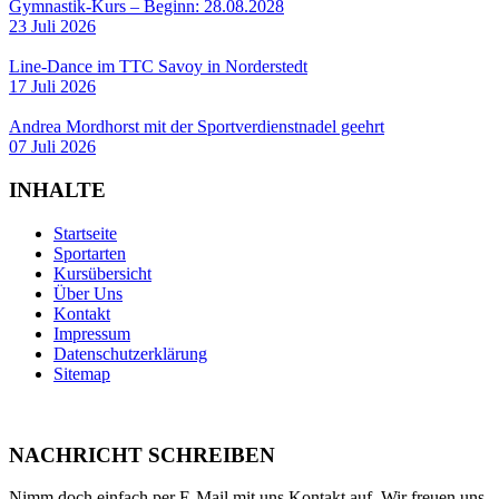
Gymnastik-Kurs – Beginn: 28.08.2028
23 Juli 2026
Line-Dance im TTC Savoy in Norderstedt
17 Juli 2026
Andrea Mordhorst mit der Sportverdienstnadel geehrt
07 Juli 2026
INHALTE
Startseite
Sportarten
Kursübersicht
Über Uns
Kontakt
Impressum
Datenschutzerklärung
Sitemap
NACHRICHT SCHREIBEN
Nimm doch einfach per E-Mail mit uns Kontakt auf. Wir freuen uns