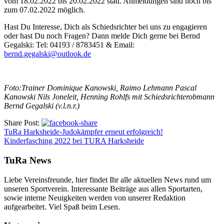
vom 18.02.2022 bis 20.02.2022 statt. Anmeldungen sind noch bis
zum 07.02.2022 möglich.
Hast Du Interesse, Dich als Schiedsrichter bei uns zu engagieren
oder hast Du noch Fragen? Dann melde Dich gerne bei Bernd
Gegalski: Tel: 04193 / 8783451 & Email:
bernd.gegalski@outlook.de
Foto:Trainer Dominique Kanowski, Raimo Lehmann Pascal
Kanowski Nils Joneleit, Henning Rohlfs mit Schiedsrichterobmann
Bernd Gegalski (v.l.n.r.)
Share Post:
TuRa Harksheide-Judokämpfer erneut erfolgreich!
Kinderfasching 2022 bei TURA Harksheide
TuRa News
Liebe Vereinsfreunde, hier findet Ihr alle aktuellen News rund um
unseren Sportverein. Interessante Beiträge aus allen Sportarten,
sowie interne Neuigkeiten werden von unserer Redaktion
aufgearbeitet. Viel Spaß beim Lesen.