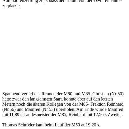
Adduktorenzerrung zu, sodass der Traum von der DM-Teilnahme
zerplatzte.
Spannend verlief das Rennen der M80 und M85. Christian (Nr 50)
hatte zwar den langsamsten Start, konnte aber auf den letzten
Metern noch die älteren Kollegen von der M85- Fraktion Reinhard
(Nr.56) und Manfred (Nr 53) überholen. Am Ende wurde Manfred
mit 11,89 s Landesmeister der M85, Reinhard mit 12,56 s Zweiter.
Thomas Schröder kam beim Lauf der M50 auf 9,20 s.