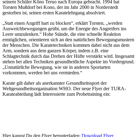
seinem Schüler Kōno Teruo nach Europa gebracht. 1994 hat
Torsten Mußdorf bei Kono, der im Jahr 2000 in Norderstedt
gestorben ist, seinen ersten Karatelehrgang absolviert.
„Statt einen Angriff hart zu blocken“, erklärt Torsten, „werden
Ausweichbewegungen geübt, um die Energie des Angreifers ins
Leere umzulenken.“ Hohe Stände, die eine schnelle Reaktion
ermöglichen, orientieren sich an den natürlichen Bewegungsmustern
der Menschen. Die Karatetechniken kommen dabei nicht aus dem
Arm, sondern aus dem ganzen Körper, indem z.B. eine
Schlagtechnik durch das Drehen der Hüfte verstärkt wird. Insgesamt
stehen bei allen Techniken gesundheitliche Aspekte im Vordergrund.
„Unnatürliche Bewegung, wie sie in anderen Sportarten
vorkommen, werden bei uns vermieden.“
Karate gilt daher als anerkannter Gesundheitssport der
Weltgesundheitsorganisation WHO. Der neue Flyer der TURA-
Karateabteilung lädt Interessierte zum Probetraining ein:
Hier kannst Du den Flyer herunterladen:
Download Flyer