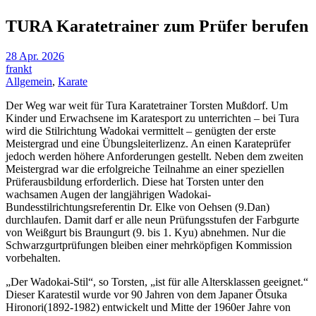
TURA Karatetrainer zum Prüfer berufen
28 Apr. 2026
frankt
Allgemein
,
Karate
Der Weg war weit für Tura Karatetrainer Torsten Mußdorf. Um
Kinder und Erwachsene im Karatesport zu unterrichten – bei Tura
wird die Stilrichtung Wadokai vermittelt – genügten der erste
Meistergrad und eine Übungsleiterlizenz. An einen Karateprüfer
jedoch werden höhere Anforderungen gestellt. Neben dem zweiten
Meistergrad war die erfolgreiche Teilnahme an einer speziellen
Prüferausbildung erforderlich. Diese hat Torsten unter den
wachsamen Augen der langjährigen Wadokai-
Bundesstilrichtungsreferentin Dr. Elke von Oehsen (9.Dan)
durchlaufen. Damit darf er alle neun Prüfungsstufen der Farbgurte
von Weißgurt bis Braungurt (9. bis 1. Kyu) abnehmen. Nur die
Schwarzgurtprüfungen bleiben einer mehrköpfigen Kommission
vorbehalten.
„Der Wadokai-Stil“, so Torsten, „ist für alle Altersklassen geeignet.“
Dieser Karatestil wurde vor 90 Jahren von dem Japaner Ōtsuka
Hironori(1892-1982) entwickelt und Mitte der 1960er Jahre von