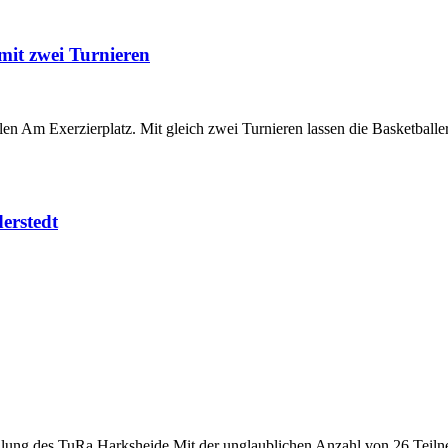
mit zwei Turnieren
n Am Exerzierplatz. Mit gleich zwei Turnieren lassen die Basketballer
erstedt
ilung des TuRa Harksheide Mit der unglaublichen Anzahl von 26 Teilne