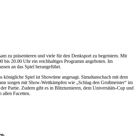
m zu präsentieren und viele für den Denksport zu begeistern. Mit
00 bis 20.00 Uhr ein reichhaltiges Programm angeboten. Im
ssen an das Spiel herangeführt.
s königliche Spiel ist Showtime angesagt. Simultanschach mit dem
mann sorgen mit Show-Wettkämpfen wie „Schlag den Großmeister“ im
er Partie. Zudem gibt es in Blitzturnieren, dem Universitäts-Cup und
 allen Facetten.
en.