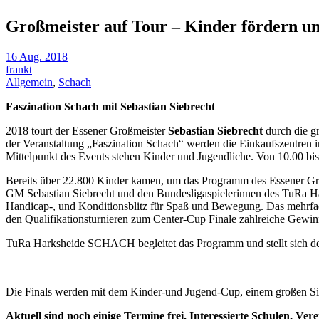
Großmeister auf Tour – Kinder fördern u
16 Aug. 2018
frankt
Allgemein
,
Schach
Faszination Schach mit Sebastian Siebrecht
2018 tourt der Essener Großmeister
Sebastian Siebrecht
durch die g
der Veranstaltung „Faszination Schach“ werden die Einkaufszentren i
Mittelpunkt des Events stehen Kinder und Jugendliche. Von 10.00 bis
Bereits über 22.800 Kinder kamen, um das Programm des Essener G
GM Sebastian Siebrecht und den Bundesligaspielerinnen des TuRa 
Handicap-, und Konditionsblitz für Spaß und Bewegung. Das mehrfach 
den Qualifikationsturnieren zum Center-Cup Finale zahlreiche Gewinn
TuRa Harksheide SCHACH begleitet das Programm und stellt sich de
Die Finals werden mit dem Kinder-und Jugend-Cup, einem großen Si
Aktuell sind noch einige Termine frei. Interessierte Schulen, V