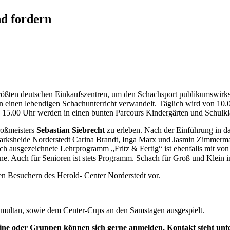
nd fordern
rößten deutschen Einkaufszentren, um den Schachsport publikumswirksa
n einen lebendigen Schachunterricht verwandelt. Täglich wird von 10.
 15.00 Uhr werden in einen bunten Parcours Kindergärten und Schulkla
roßmeisters
Sebastian Siebrecht
zu erleben. Nach der Einführung in da
Harksheide Norderstedt Carina Brandt, Inga Marx und Jasmin Zimmer
ausgezeichnete Lehrprogramm „Fritz & Fertig“ ist ebenfalls mit von d
e. Auch für Senioren ist stets Programm. Schach für Groß und Klein in
n Besuchern des Herold- Center Norderstedt vor.
multan, sowie dem Center-Cups an den Samstagen ausgespielt.
ereine oder Gruppen können sich gerne anmelden. Kontakt steht unt