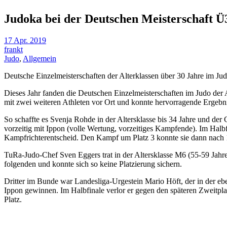
Judoka bei der Deutschen Meisterschaft Ü3
17 Apr. 2019
frankt
Judo
,
Allgemein
Deutsche Einzelmeisterschaften der Alterklassen über 30 Jahre im Jud
Dieses Jahr fanden die Deutschen Einzelmeisterschaften im Judo der 
mit zwei weiteren Athleten vor Ort und konnte hervorragende Ergebn
So schaffte es Svenja Rohde in der Altersklasse bis 34 Jahre und der 
vorzeitig mit Ippon (volle Wertung, vorzeitiges Kampfende). Im Halbf
Kampfrichterentscheid. Den Kampf um Platz 3 konnte sie dann nach 1
TuRa-Judo-Chef Sven Eggers trat in der Altersklasse M6 (55-59 Jahre)
folgenden und konnte sich so keine Platzierung sichern.
Dritter im Bunde war Landesliga-Urgestein Mario Höft, der in der ebe
Ippon gewinnen. Im Halbfinale verlor er gegen den späteren Zweitpla
Platz.