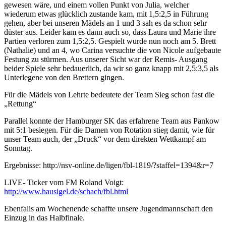
gewesen wäre, und einem vollen Punkt von Julia, welcher
wiederum etwas glücklich zustande kam, mit 1,5:2,5 in Führung
gehen, aber bei unseren Mädels an 1 und 3 sah es da schon sehr
düster aus. Leider kam es dann auch so, dass Laura und Marie ihre
Partien verloren zum 1,5:2,5. Gespielt wurde nun noch am 5. Brett
(Nathalie) und an 4, wo Carina versuchte die von Nicole aufgebaute
Festung zu stürmen. Aus unserer Sicht war der Remis- Ausgang
beider Spiele sehr bedauerlich, da wir so ganz knapp mit 2,5:3,5 als
Unterlegene von den Brettern gingen.
Für die Mädels von Lehrte bedeutete der Team Sieg schon fast die
„Rettung“
Parallel konnte der Hamburger SK das erfahrene Team aus Pankow
mit 5:1 besiegen. Für die Damen von Rotation stieg damit, wie für
unser Team auch, der „Druck“ vor dem direkten Wettkampf am
Sonntag.
Ergebnisse: http://nsv-online.de/ligen/fbl-1819/?staffel=1394&r=7
LIVE- Ticker vom FM Roland Voigt:
http://www.hausigel.de/schach/fbl.html
Ebenfalls am Wochenende schaffte unsere Jugendmannschaft den
Einzug in das Halbfinale.