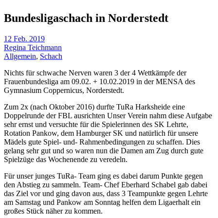
Bundesligaschach in Norderstedt
12 Feb. 2019
Regina Teichmann
Allgemein
,
Schach
Nichts für schwache Nerven waren 3 der 4 Wettkämpfe der
Frauenbundesliga am 09.02. + 10.02.2019 in der MENSA des
Gymnasium Coppernicus, Norderstedt.
Zum 2x (nach Oktober 2016) durfte TuRa Harksheide eine
Doppelrunde der FBL ausrichten Unser Verein nahm diese Aufgabe
sehr ernst und versuchte für die Spielerinnen des SK Lehrte,
Rotation Pankow, dem Hamburger SK und natürlich für unsere
Mädels gute Spiel- und- Rahmenbedingungen zu schaffen. Dies
gelang sehr gut und so waren nun die Damen am Zug durch gute
Spielzüge das Wochenende zu veredeln.
Für unser junges TuRa- Team ging es dabei darum Punkte gegen
den Abstieg zu sammeln. Team- Chef Eberhard Schabel gab dabei
das Ziel vor und ging davon aus, dass 3 Teampunkte gegen Lehrte
am Samstag und Pankow am Sonntag helfen dem Ligaerhalt ein
großes Stück näher zu kommen.