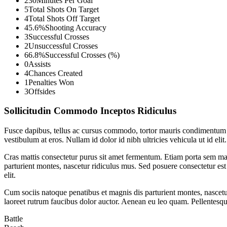
230
Minutes Per Goal
5
Total Shots On Target
4
Total Shots Off Target
45.6%
Shooting Accuracy
3
Successful Crosses
2
Unsuccessful Crosses
66.8%
Successful Crosses (%)
0
Assists
4
Chances Created
1
Penalties Won
3
Offsides
Sollicitudin Commodo Inceptos Ridiculus
Fusce dapibus, tellus ac cursus commodo, tortor mauris condimentum ni
vestibulum at eros. Nullam id dolor id nibh ultricies vehicula ut id el
Cras mattis consectetur purus sit amet fermentum. Etiam porta sem ma
parturient montes, nascetur ridiculus mus. Sed posuere consectetur est a
elit.
Cum sociis natoque penatibus et magnis dis parturient montes, nascetu
laoreet rutrum faucibus dolor auctor. Aenean eu leo quam. Pellentesq
Battle