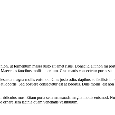
bh, ut fermentum massa justo sit amet risus. Donec id elit non mi porta 
it. Maecenas faucibus mollis interdum. Cras mattis consectetur purus sit
lesuada magna mollis euismod. Cras justo odio, dapibus ac facilisis in,
t lobortis. Sed posuere consectetur est at lobortis. Duis mollis, est non
r ridiculus mus. Etiam porta sem malesuada magna mollis euismod. Nulla 
ue ornare sem lacinia quam venenatis vestibulum.