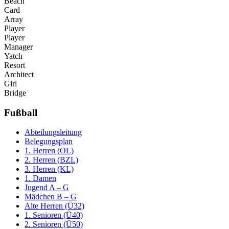
Beach
Card
Array
Player
Player
Manager
Yatch
Resort
Architect
Girl
Bridge
Fußball
Abteilungsleitung
Belegungsplan
1. Herren (OL)
2. Herren (BZL)
3. Herren (KL)
1. Damen
Jugend A – G
Mädchen B – G
Alte Herren (Ü32)
1. Senioren (Ü40)
2. Senioren (Ü50)