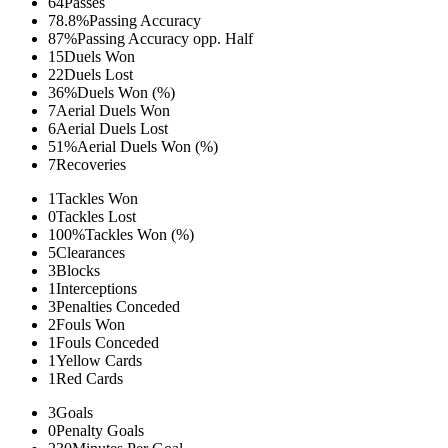
64
Passes
78.8%
Passing Accuracy
87%
Passing Accuracy opp. Half
15
Duels Won
22
Duels Lost
36%
Duels Won (%)
7
Aerial Duels Won
6
Aerial Duels Lost
51%
Aerial Duels Won (%)
7
Recoveries
1
Tackles Won
0
Tackles Lost
100%
Tackles Won (%)
5
Clearances
3
Blocks
1
Interceptions
3
Penalties Conceded
2
Fouls Won
1
Fouls Conceded
1
Yellow Cards
1
Red Cards
3
Goals
0
Penalty Goals