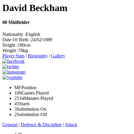
David Beckham
08
Midfielder
Nationality :
English
Date Of Birth :
24/02/1989
Height :
180cm
Weight :
78kg
Player Stats
|
Biography
|
Gallery
MF
Position
109
Games Played
2534
Minutes Played
45
Starts
3
Substitution On
2
Substitution Off
General
|
Defence & Discipline
|
Attack