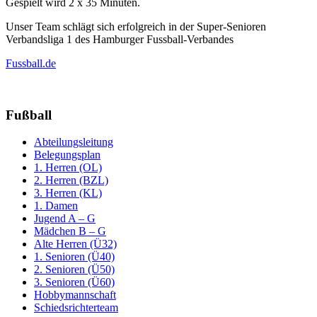
Gespielt wird 2 x 35 Minuten.
Unser Team schlägt sich erfolgreich in der Super-Senioren
Verbandsliga 1 des Hamburger Fussball-Verbandes
Fussball.de
Fußball
Abteilungsleitung
Belegungsplan
1. Herren (OL)
2. Herren (BZL)
3. Herren (KL)
1. Damen
Jugend A – G
Mädchen B – G
Alte Herren (Ü32)
1. Senioren (Ü40)
2. Senioren (Ü50)
3. Senioren (Ü60)
Hobbymannschaft
Schiedsrichterteam